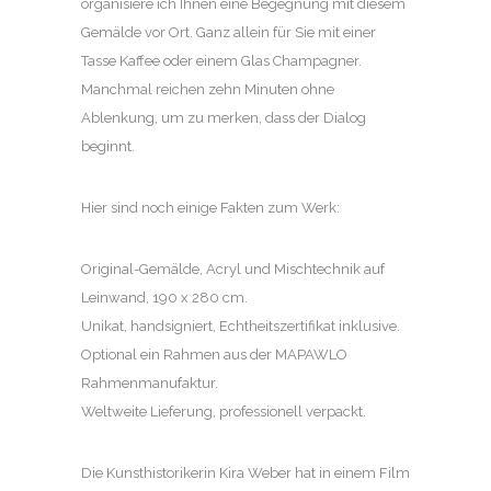
organisiere ich Ihnen eine Begegnung mit diesem
Gemälde vor Ort. Ganz allein für Sie mit einer
Tasse Kaffee oder einem Glas Champagner.
Manchmal reichen zehn Minuten ohne
Ablenkung, um zu merken, dass der Dialog
beginnt.
Hier sind noch einige Fakten zum Werk:
Original-Gemälde, Acryl und Mischtechnik auf
Leinwand, 190 x 280 cm.
Unikat, handsigniert, Echtheitszertifikat inklusive.
Optional ein Rahmen aus der MAPAWLO
Rahmenmanufaktur.
Weltweite Lieferung, professionell verpackt.
Die Kunsthistorikerin Kira Weber hat in einem Film