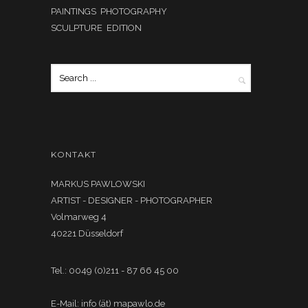
PAINTINGS PHOTOGRAPHY
SCULPTURE EDITION
KONTAKT
MARKUS PAWLOWSKI
ARTIST - DESIGNER - PHOTOGRAPHER
Volmarweg 4
40221 Düsseldorf
Tel.: 0049 (0)211 - 87 66 45 00
E-Mail: info (ät) mapawlo.de