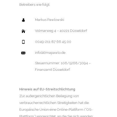
Betreibers wie folgt:
Markus Pawlowski
Volmarweg 4 – 40221 Düsseldorf
0049-211-87 66 45 00
info(ät)mapawlo.de
Steuernummer: 106/5268/3094 –
Finanzamt Düsseldorf
Hinweis auf EU-Streitschlichtung
Zur außergerichtlichen Beilegung von
verbraucherrechtlichen Streitigkeiten hat die
Europäische Union eine Online-Plattform (“OS-
Plattform”) eingerichtet, an die Sie sich wenden