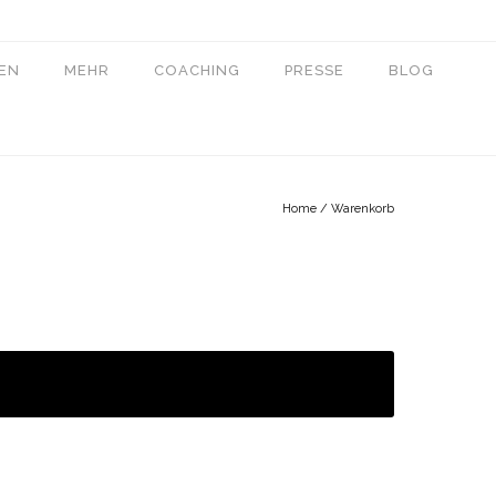
EN
MEHR
COACHING
PRESSE
BLOG
Home
/
Warenkorb