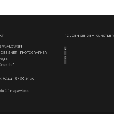
KT
FOLGEN SIE DEM KÜNSTLER
 PAWLOWSKI
- DESIGNER - PHOTOGRAPHER
weg 4
üsseldorf
49 (0)211 - 87 66 45 00
info (ät) mapawlo.de