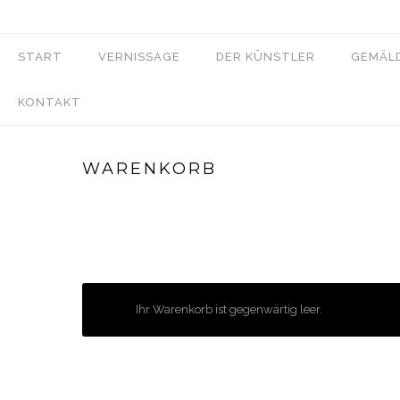
START
VERNISSAGE
DER KÜNSTLER
GEMÄL
KONTAKT
WARENKORB
Ihr Warenkorb ist gegenwärtig leer.