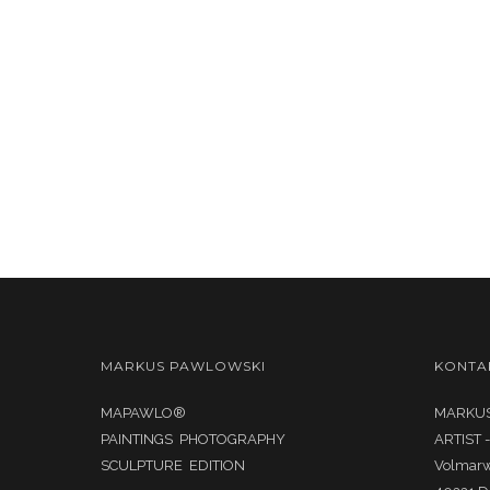
MARKUS PAWLOWSKI
KONTA
MAPAWLO®
MARKUS
PAINTINGS PHOTOGRAPHY
ARTIST 
SCULPTURE EDITION
Volmar