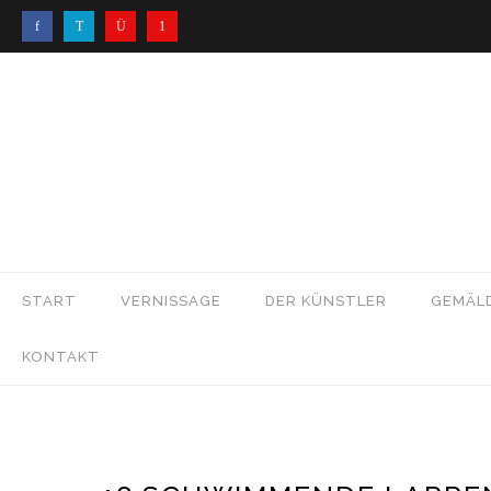
START
VERNISSAGE
DER KÜNSTLER
GEMÄL
KONTAKT