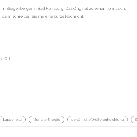
g im Steigenberger in Bad Homburg. Das Original zu sehen, lohnt sich.
ann schreiben Sie mir eine kurze Nachricht.
en Ort:
Lappenbild
Mentale Energie
persönliche Weiterentwicklung
S