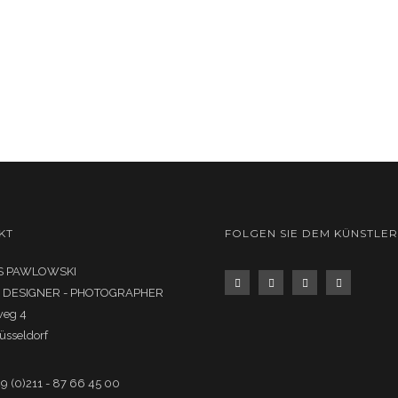
KT
FOLGEN SIE DEM KÜNSTLER
 PAWLOWSKI
- DESIGNER - PHOTOGRAPHER
weg 4
üsseldorf
49 (0)211 - 87 66 45 00