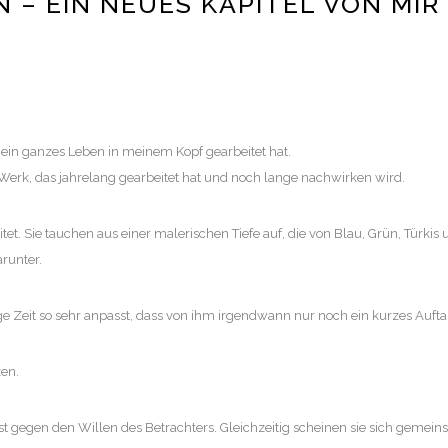
 – EIN NEUES KAPITEL VON MIR
ein ganzes Leben in meinem Kopf gearbeitet hat.
erk, das jahrelang gearbeitet hat und noch lange nachwirken wird.
t. Sie tauchen aus einer malerischen Tiefe auf, die von Blau, Grün, Türkis u
arunter.
 Zeit so sehr anpasst, dass von ihm irgendwann nur noch ein kurzes Aufta
zen.
t gegen den Willen des Betrachters. Gleichzeitig scheinen sie sich gemeins