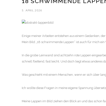
18 SCHWIMMENDE LAPPEN
5. APRIL 2026
Einige meiner Arbeiten entstehen aus einem Gedanken, der 
Mein Bild „18 schwimmende Lappen“ ist auch für mich ein W
In die grobe Leinwand sind achtzehn rote Lappen eingearbeite
schnell fließend, fast leicht. Und doch liegt etwas anderes d
Was geschieht mit einem Menschen, wenn er sich über lange
Ich wollte diese Fragen in meine eigene Spannung überset
Meine Lappen im Bild ziehen den Blick an und das schon fas