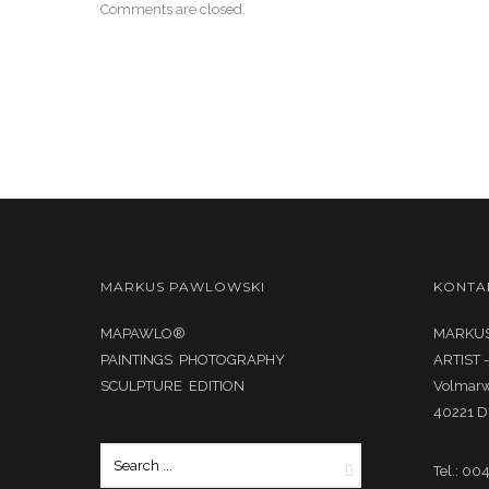
Comments are closed.
MARKUS PAWLOWSKI
KONTA
MAPAWLO®
MARKUS
PAINTINGS PHOTOGRAPHY
ARTIST 
SCULPTURE EDITION
Volmar
40221 D
Tel.: 00