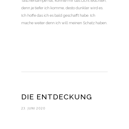
Taschenlampe hat, könnte mir das Licht leuchten,
denn je tiefer ich komme, desto dunkler wird es.
Ich hoffe das ich es bald geschafft habe. Ich
mache weiter denn ich will meinen Schatz haben.
DIE ENTDECKUNG
23. JUNI 2020