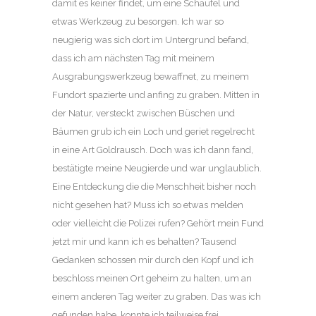
damit es keiner findet, um eine Schaufel und
etwas Werkzeug zu besorgen. Ich war so
neugierig was sich dort im Untergrund befand,
dass ich am nächsten Tag mit meinem
Ausgrabungswerkzeug bewaffnet, zu meinem
Fundort spazierte und anfing zu graben. Mitten in
der Natur, versteckt zwischen Büschen und
Bäumen grub ich ein Loch und geriet regelrecht
in eine Art Goldrausch. Doch was ich dann fand,
bestätigte meine Neugierde und war unglaublich.
Eine Entdeckung die die Menschheit bisher noch
nicht gesehen hat? Muss ich so etwas melden
oder vielleicht die Polizei rufen? Gehört mein Fund
jetzt mir und kann ich es behalten? Tausend
Gedanken schossen mir durch den Kopf und ich
beschloss meinen Ort geheim zu halten, um an
einem anderen Tag weiter zu graben. Das was ich
gefunden habe, konnte ich teilweise frei