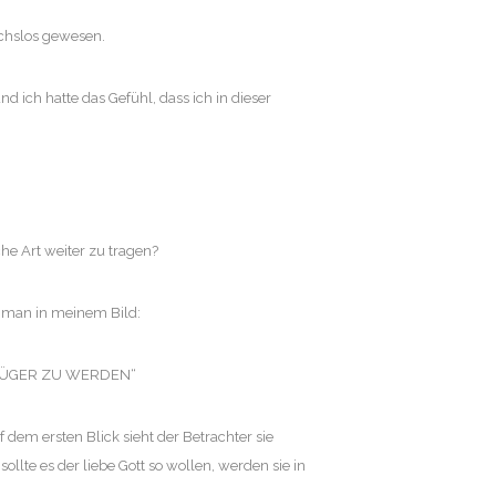
uchslos gewesen.
 ich hatte das Gefühl, dass ich in dieser
he Art weiter zu tragen?
t man in meinem Bild:
KLÜGER ZU WERDEN“
dem ersten Blick sieht der Betrachter sie
llte es der liebe Gott so wollen, werden sie in