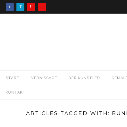
START
VERNISSAGE
DER KÜNSTLER
GEMÄL
KONTAKT
ARTICLES TAGGED WITH: BU