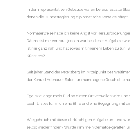
In dem repräsentativen Gebäude waren bereits fast alle St
denen die Bundesregierung diplomatische Kontakte pflegt.
Normalerweise habe ich keine Angst vor Herausforderungen
Räume ist mir vertraut, jedoch war bei dieser Aufgabe etwa
ist mir ganz nah und hat etwas mit meinem Leben zu tun.
Künstlers?
Seit jeher Stand der Petersberg im Mittelpunkt des Weltin
der Konrad Adenauer Salon für meine eigene Geschichte ha
Egal wie lange mein Bild an diesen Ort verweilen wird und s
beehrt, ist es für mich eine Ehre und eine Begegnung mit 
Wie gehe ich mit dieser ehrfürchtigen Aufgabe um und wü
selbst wieder finden? Würde ihm mein Gemälde gefallen un