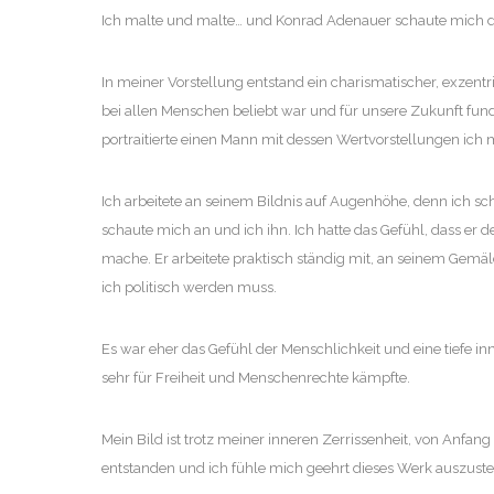
Ich malte und malte… und Konrad Adenauer schaute mich d
In meiner Vorstellung entstand ein charismatischer, exzent
bei allen Menschen beliebt war und für unsere Zukunft fu
portraitierte einen Mann mit dessen Wertvorstellungen ich m
Ich arbeitete an seinem Bildnis auf Augenhöhe, denn ich s
schaute mich an und ich ihn. Ich hatte das Gefühl, dass er de
mache. Er arbeitete praktisch ständig mit, an seinem Gemäld
ich politisch werden muss.
Es war eher das Gefühl der Menschlichkeit und eine tiefe 
sehr für Freiheit und Menschenrechte kämpfte.
Mein Bild ist trotz meiner inneren Zerrissenheit, von Anfang
entstanden und ich fühle mich geehrt dieses Werk auszuste