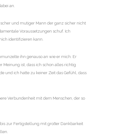
abei an.
rischer und mutiger Mann der ganz sicher nicht
ndamentale Voraussetzungen schuf. Ich
ich identifizieren kann.
chmunzelte ihn genauso an wie er mich. Er
r Meinung ist, dass ich schon alles richtig
e und ich hatte zu keiner Zeit das Gefühl, dass
innere Verbundenheit mit dem Menschen, der so
 bis zur Fertigstellung mit großer Dankbarkeit
llen.