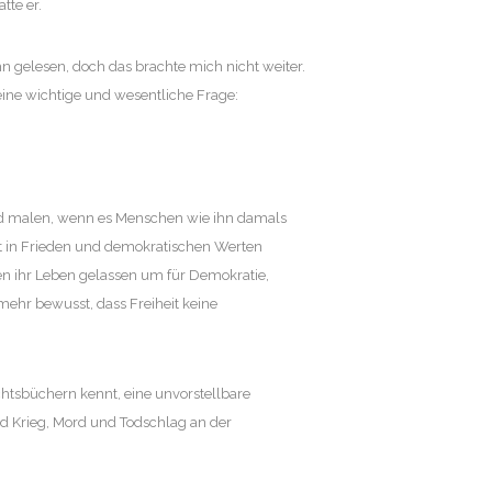
tte er.
ihn gelesen, doch das brachte mich nicht weiter.
eine wichtige und wesentliche Frage:
ild malen, wenn es Menschen wie ihn damals
t in Frieden und demokratischen Werten
n ihr Leben gelassen um für Demokratie,
ehr bewusst, dass Freiheit keine
chtsbüchern kennt, eine unvorstellbare
and Krieg, Mord und Todschlag an der