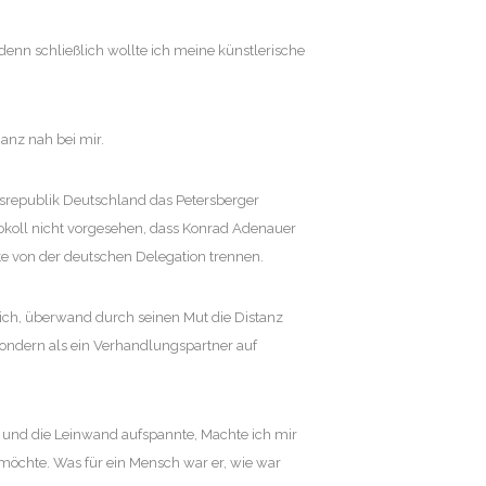
nn schließlich wollte ich meine künstlerische
anz nah bei mir.
esrepublik Deutschland das Petersberger
okoll nicht vorgesehen, dass Konrad Adenauer
hte von der deutschen Delegation trennen.
ich, überwand durch seinen Mut die Distanz
r, sondern als ein Verhandlungspartner auf
und die Leinwand aufspannte, Machte ich mir
möchte. Was für ein Mensch war er, wie war