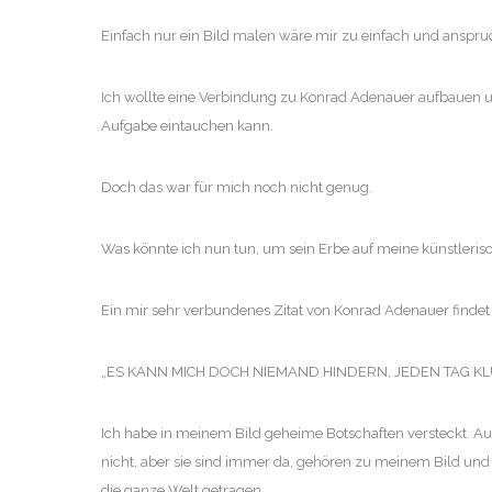
Einfach nur ein Bild malen wäre mir zu einfach und anspr
Ich wollte eine Verbindung zu Konrad Adenauer aufbauen und
Aufgabe eintauchen kann.
Doch das war für mich noch nicht genug.
Was könnte ich nun tun, um sein Erbe auf meine künstlerisc
Ein mir sehr verbundenes Zitat von Konrad Adenauer finde
„ES KANN MICH DOCH NIEMAND HINDERN, JEDEN TAG 
Ich habe in meinem Bild geheime Botschaften versteckt. Auf 
nicht, aber sie sind immer da, gehören zu meinem Bild und so
die ganze Welt getragen.