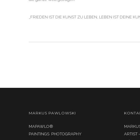
„FRIEDEN IST DIE KUNST ZU LEBEN, LEBEN IST DEINE KU
MARKUS PAWLOWSKI
KONTA
MAPAWLO®
MARKUS
PAINTINGS PHOTOGRAPHY
ARTIST 