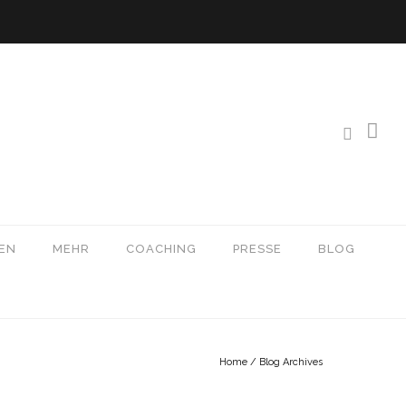
EN
MEHR
COACHING
PRESSE
BLOG
Home
/ Blog Archives