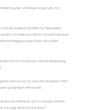
aatsoberhäupter und Regierungschefs, mit
 und das kreative Schaffen für besondere
s anders. Ich hatte das Gefühl, Konrad Adenauer
 Seltsame Begegnungen eines verrückten
teresses und mir wurde klar welche Bedeutung
t.
elbst wenn es nur für eine Minute diesen Platz
diesem großartigen Menschen!
rde Konrad Adenauer sich in meinem Bildnis
d was sagt seine Familie dazu?