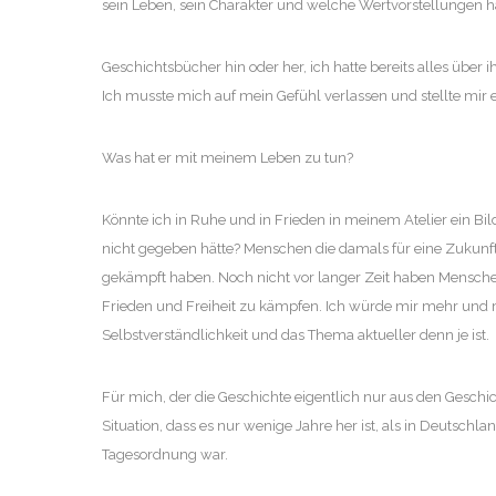
sein Leben, sein Charakter und welche Wertvorstellungen ha
Geschichtsbücher hin oder her, ich hatte bereits alles über 
Ich musste mich auf mein Gefühl verlassen und stellte mir 
Was hat er mit meinem Leben zu tun?
Könnte ich in Ruhe und in Frieden in meinem Atelier ein B
nicht gegeben hätte? Menschen die damals für eine Zukunf
gekämpft haben. Noch nicht vor langer Zeit haben Mensche
Frieden und Freiheit zu kämpfen. Ich würde mir mehr und m
Selbstverständlichkeit und das Thema aktueller denn je ist.
Für mich, der die Geschichte eigentlich nur aus den Geschi
Situation, dass es nur wenige Jahre her ist, als in Deutschl
Tagesordnung war.