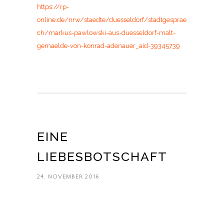
https://rp-
online.de/nrw/staedte/duesseldorf/stadtgesprae
ch/markus-pawlowski-aus-duesseldorf-malt-
gemaelde-von-konrad-adenauer_aid-39345739
EINE
LIEBESBOTSCHAFT
24. NOVEMBER 2016