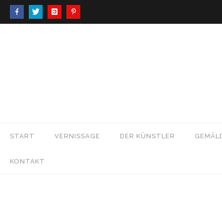
START
VERNISSAGE
DER KÜNSTLER
GEMÄL
KONTAKT