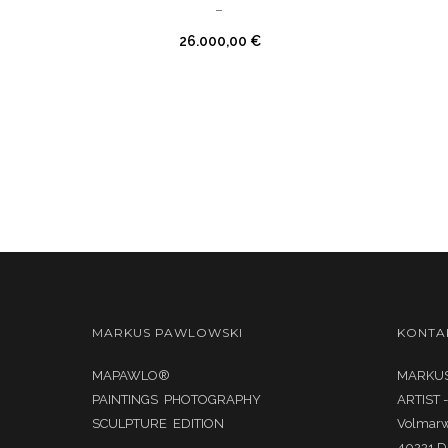
–
26.000,00
€
MARKUS PAWLOWSKI
KONTA
MAPAWLO®
MARKUS
PAINTINGS PHOTOGRAPHY
ARTIST 
SCULPTURE EDITION
Volmar
40221 D