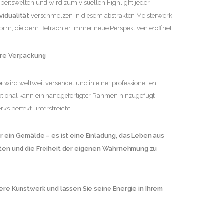
eitswelten und wird zum visuellen Highlight jeder
ividualität
verschmelzen in diesem abstrakten Meisterwerk
form, die dem Betrachter immer neue Perspektiven eröffnet.
ere Verpackung
e
wird weltweit versendet und in einer professionellen
ptional kann ein handgefertigter Rahmen hinzugefügt
ks perfekt unterstreicht.
r ein Gemälde – es ist eine Einladung, das Leben aus
ten und die Freiheit der eigenen Wahrnehmung zu
ere Kunstwerk und lassen Sie seine Energie in Ihrem