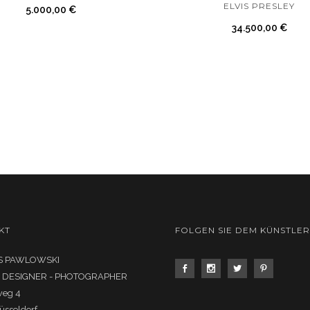
ELVIS PRESLEY
5.000,00
€
34.500,00
€
KT
FOLGEN SIE DEM KÜNSTLER
 PAWLOWSKI
- DESIGNER - PHOTOGRAPHER
weg 4
üsseldorf