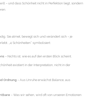
 will – und dass Schönheit nicht in Perfektion liegt, sondern
eren.
endig. Sie atmet, bewegt sich und verändert sich – je
rlebt. „4 Schönheiten“ symbolisiert:
ens
– Nichts ist, wie es auf den ersten Blick scheint.
hönheit existiert in der Interpretation, nicht in der
nd Ordnung
– Aus Unruhe erwächst Balance, aus
chtbare
– Was wir sehen, wird oft von unseren Emotionen