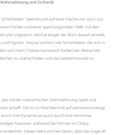
er Wahrnehmung und Ästhetik
 Schönheiten“ beeindruckt auf einer Fläche von 150 x 120
siven Farben und einer spannungsvollen Tiefe. Auf den
ild und ungestüm, doch je länger der Blick darauf verweilt,
 und Figuren. Sind es wirklich vier Schönheiten, die sich in
cken sich mehr? Dieses Kunstwerk fordert den Betrachter
htlichen zu überschreiten und das Geheimnisvolle zu
rk, das mit der menschlichen Wahrnehmung spielt und
ionen schafft. Die Acryl-Mischtechnik auf Leinwand erzeugt
l durch ihre Dynamik als auch durch ihre Harmonie
lebendigen Nuancen, während die Formen im Chaos
rvorstechen. Dieses Werk erinnert daran, dass das Auge oft