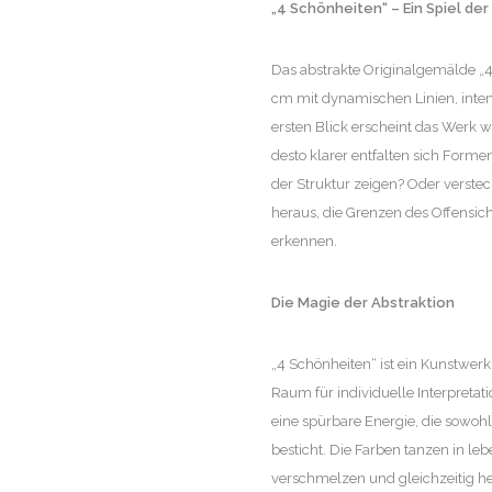
„4 Schönheiten“ – Ein Spiel d
Das abstrakte Originalgemälde „4
cm mit dynamischen Linien, inten
ersten Blick erscheint das Werk w
desto klarer entfalten sich Formen
der Struktur zeigen? Oder verste
heraus, die Grenzen des Offensic
erkennen.
Die Magie der Abstraktion
„4 Schönheiten“ ist ein Kunstwe
Raum für individuelle Interpretat
eine spürbare Energie, die sowoh
besticht. Die Farben tanzen in 
verschmelzen und gleichzeitig he