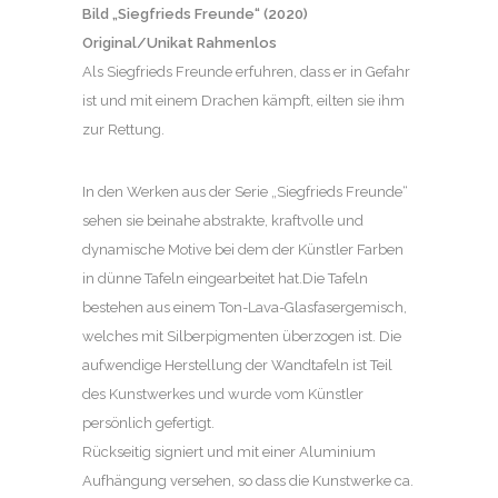
Bild „Siegfrieds Freunde“ (2020)
Original/Unikat Rahmenlos
Als Siegfrieds Freunde erfuhren, dass er in Gefahr
ist und mit einem Drachen kämpft, eilten sie ihm
zur Rettung.
In den Werken aus der Serie „Siegfrieds Freunde“
sehen sie beinahe abstrakte, kraftvolle und
dynamische Motive bei dem der Künstler Farben
in dünne Tafeln eingearbeitet hat.Die Tafeln
bestehen aus einem Ton-Lava-Glasfasergemisch,
welches mit Silberpigmenten überzogen ist. Die
aufwendige Herstellung der Wandtafeln ist Teil
des Kunstwerkes und wurde vom Künstler
persönlich gefertigt.
Rückseitig signiert und mit einer Aluminium
Aufhängung versehen, so dass die Kunstwerke ca.