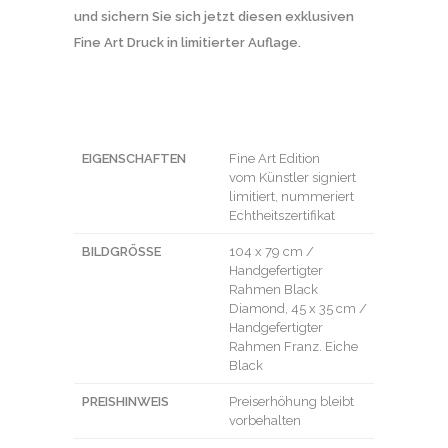
und sichern Sie sich jetzt diesen exklusiven
Fine Art Druck in limitierter Auflage.
EIGENSCHAFTEN
Fine Art Edition
vom Künstler signiert
limitiert, nummeriert
Echtheitszertifikat
BILDGRÖSSE
104 x 79 cm /
Handgefertigter
Rahmen Black
Diamond, 45 x 35 cm /
Handgefertigter
Rahmen Franz. Eiche
Black
PREISHINWEIS
Preiserhöhung bleibt
vorbehalten