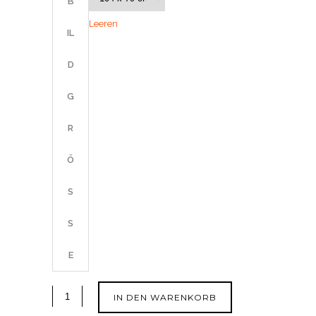
B
Leeren
IL
D
G
R
Ö
SS
E
IN DEN WARENKORB