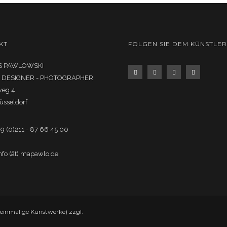
KT
FOLGEN SIE DEM KÜNSTLER
 PAWLOWSKI
- DESIGNER - PHOTOGRAPHER
weg 4
üsseldorf
49 (0)211 - 87 66 45 00
info (ät) mapawlo.de
r einmalige Kunstwerke) zzgl.