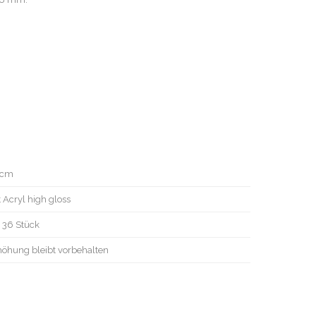
 cm
t Acryl high gloss
t 36 Stück
höhung bleibt vorbehalten