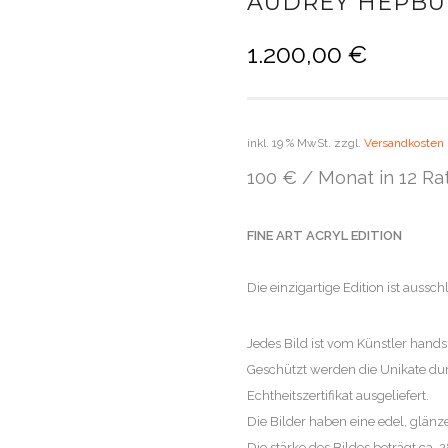
AUDREY HEPB
1.200,00
€
inkl. 19 % MwSt.
zzgl.
Versandkosten
100 € / Monat in 12 Ra
FINE ART ACRYL EDITION
Die einzigartige Edition ist aussc
Jedes Bild ist vom Künstler hand
Geschützt werden die Unikate du
Echtheitszertifikat ausgeliefert.
Die Bilder haben eine edel, glänz
Die stärke des Bildes beträgt ca.