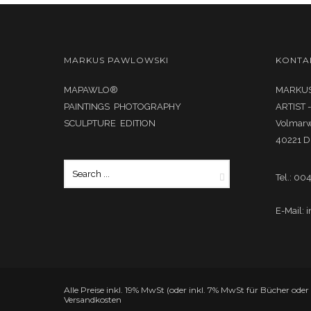
MARKUS PAWLOWSKI
KONTA
MAPAWLO®
MARKUS
PAINTINGS PHOTOGRAPHY
ARTIST 
SCULPTURE EDITION
Volmar
40221 D
Tel.: 00
E-Mail: 
Alle Preise inkl. 19% MwSt (oder inkl. 7% MwSt für Bücher ode
Versandkosten