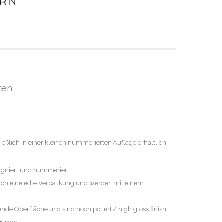
URN
ten
hließlich in einer kleinen nummerierten Auflage erhältlich.
signiert und nummeriert.
rch eine edle Verpackung und werden mit einem
ende Oberfläche und sind hoch poliert / high gloss finish.
 28 mm.