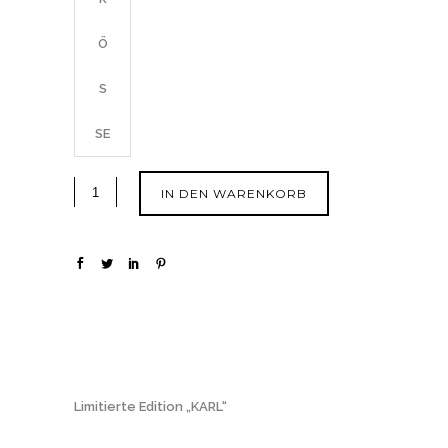
Ö
SS
E
IN DEN WARENKORB
Limitierte Edition „KARL“