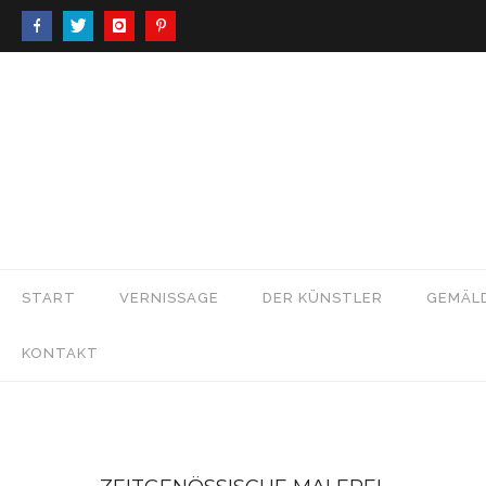
START
VERNISSAGE
DER KÜNSTLER
GEMÄL
KONTAKT