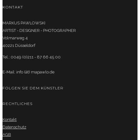
KONTAKT
MARKUS PAWLOWSKI
ARTIST - DESIGNER - PHOTOGRAPHER
Volmarweg 4
40221 Düsseldorf
Tel.: 0049 (0)211 - 87 66 45 00
E-Mail: info (ät) mapawlo.de
FOLGEN SIE DEM KÜNSTLER
RECHTLICHES
Kontakt
Datenschutz
AGB