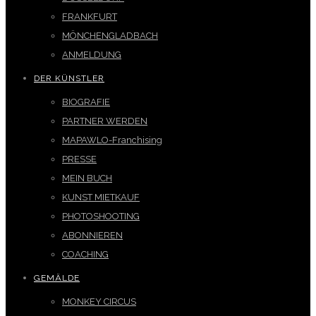
FRANKFURT
MÖNCHENGLADBACH
ANMELDUNG
DER KÜNSTLER
BIOGRAFIE
PARTNER WERDEN
MAPAWLO-Franchising
PRESSE
MEIN BUCH
KUNST MIETKAUF
PHOTOSHOOTING
ABONNIEREN
COACHING
GEMÄLDE
MONKEY CIRCUS