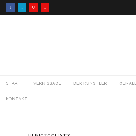
START
VERNISSAGE
DER KÜNSTLER
GEMÄL
KONTAKT