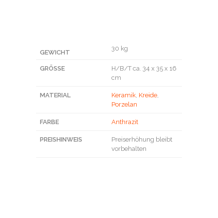
30 kg
GEWICHT
GRÖSSE
H/B/T ca. 34 x 35 x 16
cm
MATERIAL
Keramik
,
Kreide
,
Porzelan
FARBE
Anthrazit
PREISHINWEIS
Preiserhöhung bleibt
vorbehalten