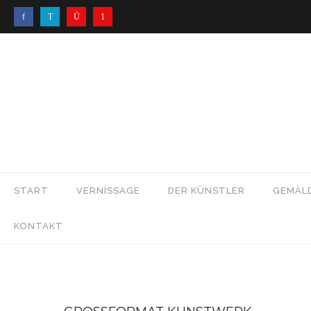
START
VERNISSAGE
DER KÜNSTLER
GEMÄL
KONTAKT