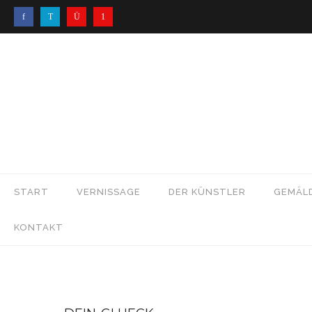
START
VERNISSAGE
DER KÜNSTLER
GEMÄL
KONTAKT