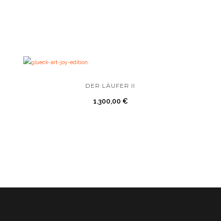
DER LÄUFER II
1.300,00
€