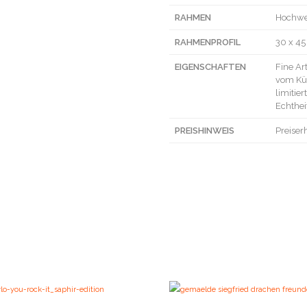
RAHMEN
Hochwe
RAHMENPROFIL
30 x 4
EIGENSCHAFTEN
Fine Art
vom Kün
limitie
Echtheit
PREISHINWEIS
Preiser