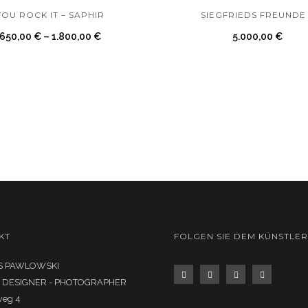
YOU ROCK IT – SAPHIR
SIEGFRIEDS FREUNDE
650,00
€
–
1.800,00
€
5.000,00
€
KT
FOLGEN SIE DEM KÜNSTLER
 PAWLOWSKI
- DESIGNER - PHOTOGRAPHER
weg 4