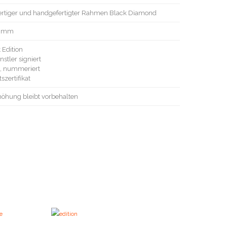
rtiger und handgefertigter Rahmen Black Diamond
5 mm
 Edition
stler signiert
rt, nummeriert
szertifikat
höhung bleibt vorbehalten