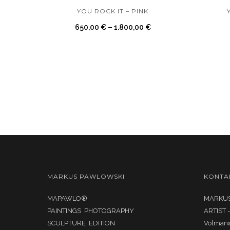
YOU ROCK IT – PINK
650,00
€
–
1.800,00
€
MARKUS PAWLOWSKI
KONTA
MAPAWLO®
MARKUS
PAINTINGS PHOTOGRAPHY
ARTIST 
SCULPTURE EDITION
Volmar