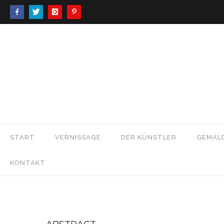
START
VERNISSAGE
DER KÜNSTLER
GEMÄL
KONTAKT