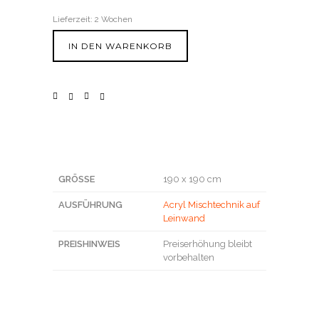
Lieferzeit:
2 Wochen
IN DEN WARENKORB
GRÖSSE
190 x 190 cm
AUSFÜHRUNG
Acryl Mischtechnik auf
Leinwand
PREISHINWEIS
Preiserhöhung bleibt
vorbehalten