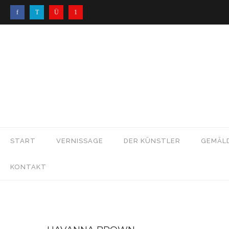
START
VERNISSAGE
DER KÜNSTLER
GEMÄL
KONTAKT