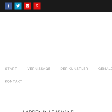
START
VERNISSAGE
DER KÜNSTLER
GEMÄL
KONTAKT