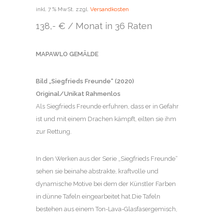
inkl. 7 % MwSt.
zzgl.
Versandkosten
138,- € / Monat in 36 Raten
MAPAWLO GEMÄLDE
Bild „Siegfrieds Freunde“ (2020)
Original/Unikat Rahmenlos
Als Siegfrieds Freunde erfuhren, dass er in Gefahr
ist und mit einem Drachen kämpft, eilten sie ihm
zur Rettung.
In den Werken aus der Serie „Siegfrieds Freunde“
sehen sie beinahe abstrakte, kraftvolle und
dynamische Motive bei dem der Künstler Farben
in dünne Tafeln eingearbeitet hat.Die Tafeln
bestehen aus einem Ton-Lava-Glasfasergemisch,