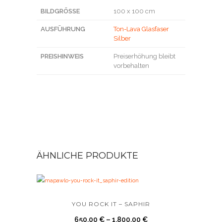
BILDGRÖSSE
100 x 100 cm
AUSFÜHRUNG
Ton-Lava Glasfaser
Silber
PREISHINWEIS
Preiserhöhung bleibt
vorbehalten
ÄHNLICHE PRODUKTE
YOU ROCK IT – SAPHIR
650,00
€
–
1.800,00
€