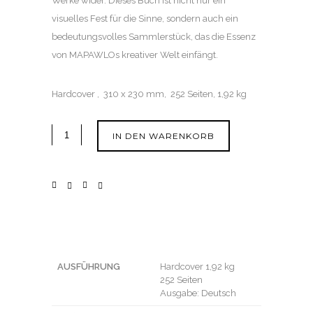
Werke wider. Dieses Buch ist nicht nur ein
visuelles Fest für die Sinne, sondern auch ein
bedeutungsvolles Sammlerstück, das die Essenz
von MAPAWLOs kreativer Welt einfängt.
Hardcover , 310 x 230 mm, 252 Seiten, 1,92 kg
IN DEN WARENKORB
AUSFÜHRUNG
Hardcover 1,92 kg
252 Seiten
Ausgabe: Deutsch