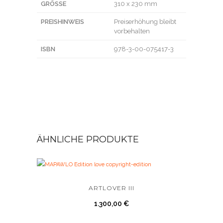
GRÖSSE
310 x 230 mm
PREISHINWEIS
Preiserhöhung bleibt
vorbehalten
ISBN
978-3-00-075417-3
ÄHNLICHE PRODUKTE
ARTLOVER III
1.300,00
€