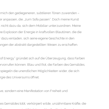
le mich den gediegeneren, subtileren Tönen zuwenden –
r anpassen, die „zum Sofa passen“. Doch meine Kunst
t nicht dazu da, sich dem Mobiliar unterzuordnen. Meine
ne Explosion der Energie in kraftvollen Blautönen, die die
dazu einladen, sich seine eigene Geschichte in den
gen der abstrakt dargestellten Wesen zu erschaffen.
 of Energy“ gründet sich auf die Überzeugung, dass Farben
ervorrufen können. Blau und Rot, die Farben des Gemäldes,
ie spiegeln die unendlichen Möglichkeiten wider, die sich
rgie des Universums öffnet.
ve, sondern eine Manifestation von Freiheit und
des Gemäldes tobt, verkörpert wilde, unzähmbare Kräfte, die