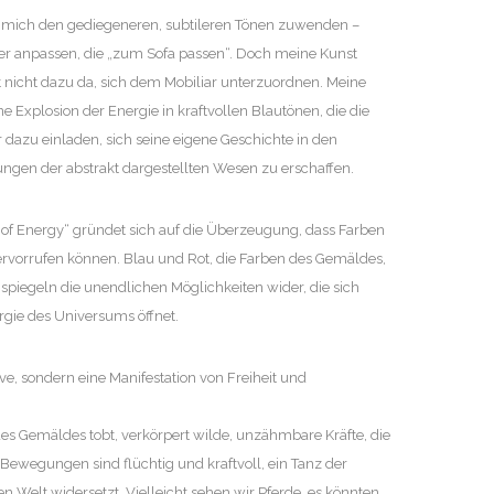
le mich den gediegeneren, subtileren Tönen zuwenden –
r anpassen, die „zum Sofa passen“. Doch meine Kunst
t nicht dazu da, sich dem Mobiliar unterzuordnen. Meine
ne Explosion der Energie in kraftvollen Blautönen, die die
dazu einladen, sich seine eigene Geschichte in den
gen der abstrakt dargestellten Wesen zu erschaffen.
 of Energy“ gründet sich auf die Überzeugung, dass Farben
ervorrufen können. Blau und Rot, die Farben des Gemäldes,
ie spiegeln die unendlichen Möglichkeiten wider, die sich
rgie des Universums öffnet.
ve, sondern eine Manifestation von Freiheit und
des Gemäldes tobt, verkörpert wilde, unzähmbare Kräfte, die
Bewegungen sind flüchtig und kraftvoll, ein Tanz der
ten Welt widersetzt. Vielleicht sehen wir Pferde, es könnten