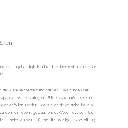
Raten
ert die ungebändigte Kraft und Leidenschaft, die den Kern
en.
 in der Auseinandersetzung mit den Erwartungen der
nzupassen, sich einzufügen – Bilder zu schaffen, die einem
nden gefallen. Doch Kunst, wie ich sie verstehe, ist kein
, sondern ein lebendiges, atmendes Wesen, das den Raum
e ist meine Antwort auf jene, die ihre eigene Vorstellung