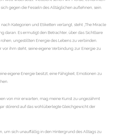
sich gegen die Fesseln des Alltäglichen auflehnen, sein.
 nach Kategorien und Etiketten verlangt, steht „The Miracle
ng daran. Es ermutigt den Betrachter, über das Sichtbare
 rohen, ungestillten Energie des Lebens zu verbinden.
r vor ihm steht, seine eigene Verbindung zur Energie zu
eine eigene Energie besitzt, eine Fähigkeit, Emotionen zu
chen.
ionen von mir erwarten, mag meine Kunst zu ungezähmt
sogar störend auf das wohlüberlegte Gleichgewicht der
, um sich unauffällig in den Hintergrund des Alltags zu