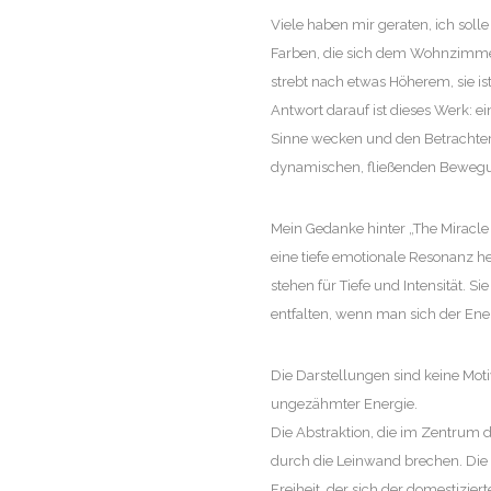
Viele haben mir geraten, ich sol
Farben, die sich dem Wohnzimme
strebt nach etwas Höherem, sie is
Antwort darauf ist dieses Werk: ei
Sinne wecken und den Betrachter 
dynamischen, fließenden Bewegun
Mein Gedanke hinter „The Miracle
eine tiefe emotionale Resonanz h
stehen für Tiefe und Intensität. S
entfalten, wenn man sich der Ene
Die Darstellungen sind keine Moti
ungezähmter Energie.
Die Abstraktion, die im Zentrum 
durch die Leinwand brechen. Die 
Freiheit, der sich der domestizier