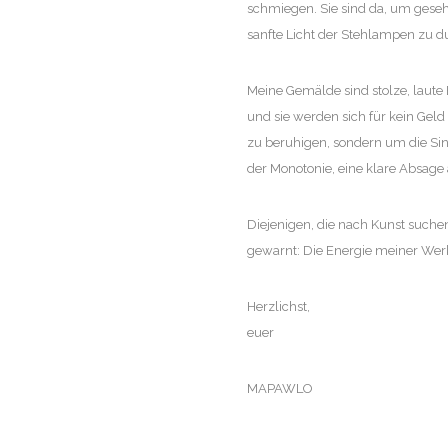
schmiegen. Sie sind da, um geseh
sanfte Licht der Stehlampen zu d
Meine Gemälde sind stolze, laute
und sie werden sich für kein Geld
zu beruhigen, sondern um die Sinn
der Monotonie, eine klare Absage
Diejenigen, die nach Kunst suchen, 
gewarnt: Die Energie meiner Werk
Herzlichst,
euer
MAPAWLO