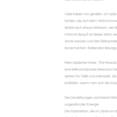
Viele haben mir geraten, ich sol
Farben, die sich dem Wohnzimme
strebt nach etwas Höherem, sie is
Antwort darauf ist dieses Werk: ei
Sinne wecken und den Betrachter 
dynamischen, fließenden Bewegun
Mein Gedanke hinter „The Miracle
eine tiefe emotionale Resonanz h
stehen für Tiefe und Intensität. S
entfalten, wenn man sich der Ene
Die Darstellungen sind keine Moti
ungezähmter Energie.
Die Abstraktion, die im Zentrum 