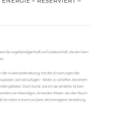
 ENERGIE – RESERVIERT –
ert die ungebändigte Kraft und Leidenschaft, die den Kern
en.
 in der Auseinandersetzung mit den Erwartungen der
nzupassen, sich einzufügen – Bilder zu schaffen, die einem
nden gefallen. Doch Kunst, wie ich sie verstehe, ist kein
, sondern ein lebendiges, atmendes Wesen, das den Raum
e ist meine Antwort auf jene, die ihre eigene Vorstellung