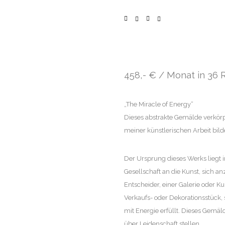
458,- € / Monat in 36 
„The Miracle of Energy“
Dieses abstrakte Gemälde verkörp
meiner künstlerischen Arbeit bild
Der Ursprung dieses Werks liegt
Gesellschaft an die Kunst, sich a
Entscheider, einer Galerie oder Ku
Verkaufs- oder Dekorationsstück
mit Energie erfüllt. Dieses Gemäld
über Leidenschaft stellen.