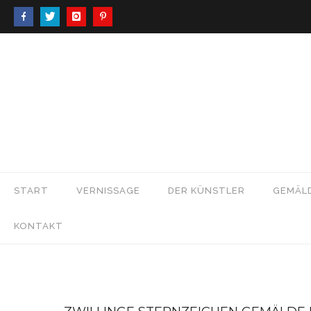
START
VERNISSAGE
DER KÜNSTLER
GEMÄL
KONTAKT