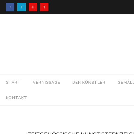
START
VERNISSAGE
DER KÜNSTLER
GEMÄL
KONTAKT