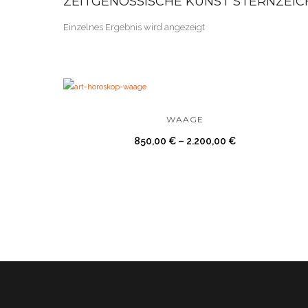
ZEITGENÖSSISCHE KUNST STERNZEI
Einzelnes Ergebnis wird angezeigt
WAAGE
850,00
€
–
2.200,00
€