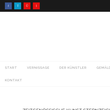
START
VERNISSAGE
DER KÜNSTLER
GEMÄL
KONTAKT