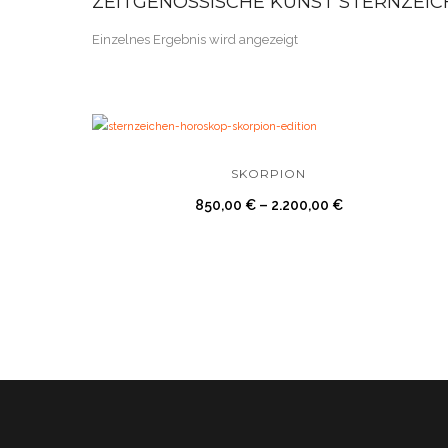
ZEITGENÖSSISCHE KUNST STERNZEI
Einzelnes Ergebnis wird angezeigt
SKORPION
850,00
€
–
2.200,00
€