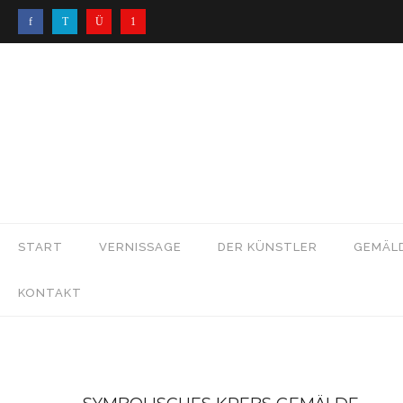
START
VERNISSAGE
DER KÜNSTLER
GEMÄL
KONTAKT