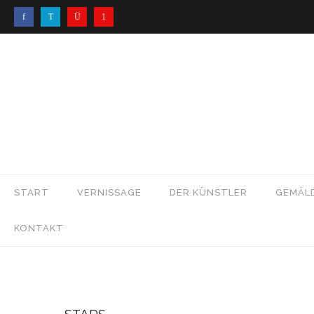
START
VERNISSAGE
DER KÜNSTLER
GEMÄL
KONTAKT