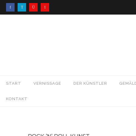
START
VERNISSAGE
DER KÜNSTLER
GEMÄL
KONTAKT