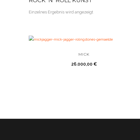
ROCK ’N’ ROLL KUNST
Einzelnes Ergebnis wird angezeigt
MICK
26.000,00
€