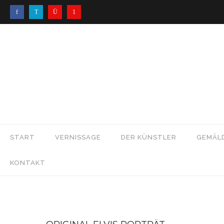
START
VERNISSAGE
DER KÜNSTLER
GEMÄL
KONTAKT