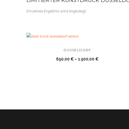
LIMITIERTER KUNSTDRUCK DÜSSELD
Einzelnes Ergebnis wird angezeigt
DÜSSELDORF
650,00
€
–
1.500,00
€