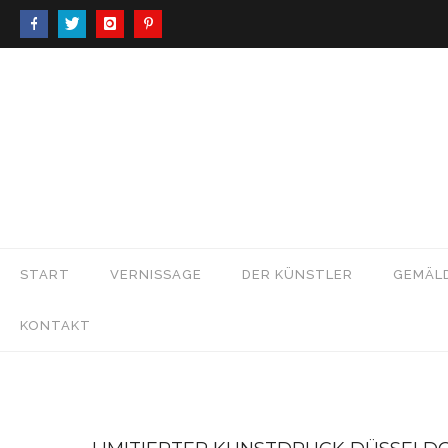
START
VERNISSAGE
DER KÜNSTLER
GEMÄL
KONTAKT