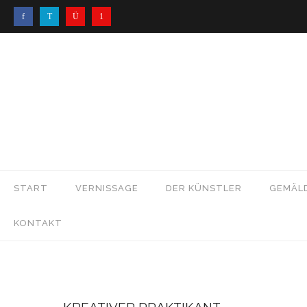
START
VERNISSAGE
DER KÜNSTLER
GEMÄL
KONTAKT