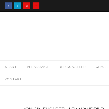
START
VERNISSAGE
DER KÜNSTLER
GEMÄL
KONTAKT