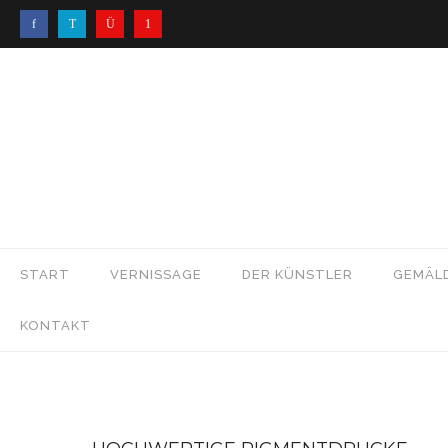
START
VERNISSAGE
DER KÜNSTLER
GEMÄL
KONTAKT