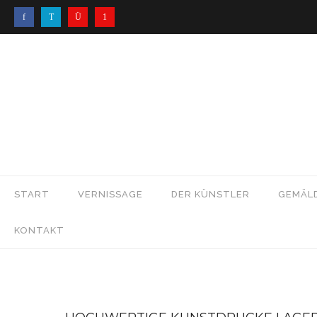
START
VERNISSAGE
DER KÜNSTLER
GEMÄL
KONTAKT