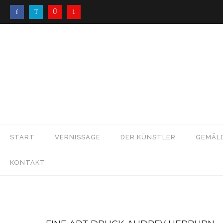
START
VERNISSAGE
DER KÜNSTLER
GEMÄL
KONTAKT