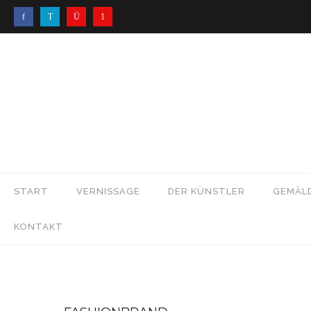
START
VERNISSAGE
DER KÜNSTLER
GEMÄL
KONTAKT