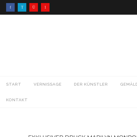
START
VERNISSAGE
DER KÜNSTLER
GEMÄL
KONTAKT