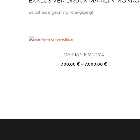
EXKLUSIVER DRUCK MARILYN MONRO
Einzelnes Ergebnis wird angezeigt
MARILYN MONROE
700,00
€
–
7.000,00
€