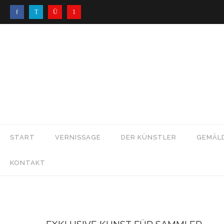
START
VERNISSAGE
DER KÜNSTLER
GEMÄL
KONTAKT