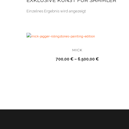
EXKLUSIVE KUNST FÜR SAMMLER
Einzelnes Ergebnis wird angezeigt
MICK
700,00
€
–
6.500,00
€