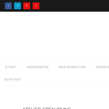
START
VERNISSAGE
DER KÜNSTLER
GEMÄL
KONTAKT