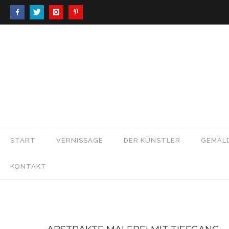
START
VERNISSAGE
DER KÜNSTLER
GEMÄL
KONTAKT