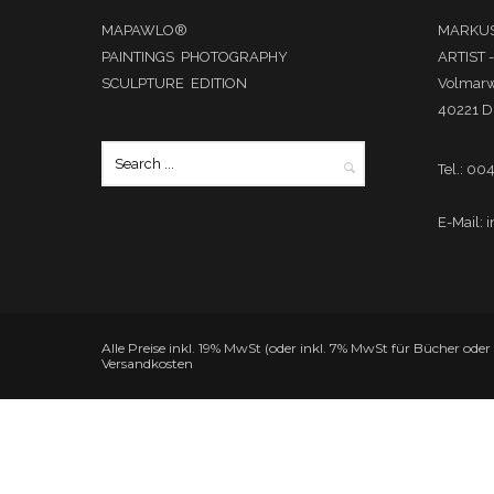
MAPAWLO®
MARKUS
PAINTINGS PHOTOGRAPHY
ARTIST 
SCULPTURE EDITION
Volmar
40221 D
Tel.: 00
E-Mail: 
Alle Preise inkl. 19% MwSt (oder inkl. 7% MwSt für Bücher ode
Versandkosten