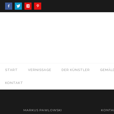
START
VERNISSAGE
DER KÜNSTLER
GEMÄL
KONTAKT
MARKUS PAWLOWSKI
KONTA