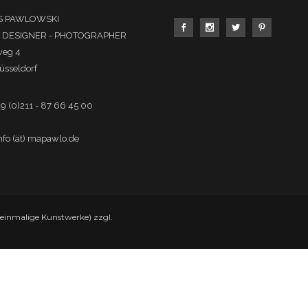
 PAWLOWSKI
- DESIGNER - PHOTOGRAPHER
weg 4
üsseldorf
49 (0)211 - 87 66 45 00
info (ät) mapawlo.de
r einmalige Kunstwerke) zzgl.