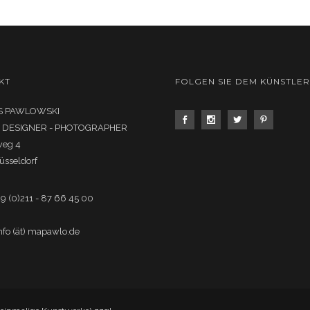
KT
FOLGEN SIE DEM KÜNSTLER
 PAWLOWSKI
- DESIGNER - PHOTOGRAPHER
weg 4
üsseldorf
49 (0)211 - 87 66 45 00
info (ät) mapawlo.de