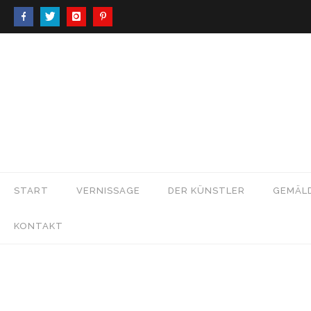
START
VERNISSAGE
DER KÜNSTLER
GEMÄL
KONTAKT