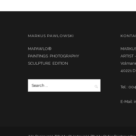
MARKUS PAWLOWSKI
KONTA
MAPAWLO®
MARKUS
PAINTINGS PHOTOGRAPHY
ARTIST 
SCULPTURE EDITION
Volmar
40221 D
Tel.: 00
E-Mail: 