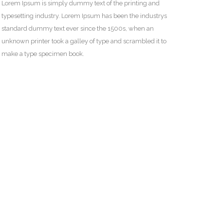
Lorem Ipsum is simply dummy text of the printing and
typesetting industry. Lorem Ipsum has been the industrys
standard dummy text ever since the 1500s, when an
unknown printer took a galley of type and scrambled it to
make a type specimen book.